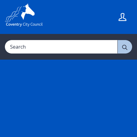
S
S
k
k
i
i
p
p
t
t
Search
o
o
c
n
o
a
n
v
t
i
e
g
n
a
t
t
i
o
n