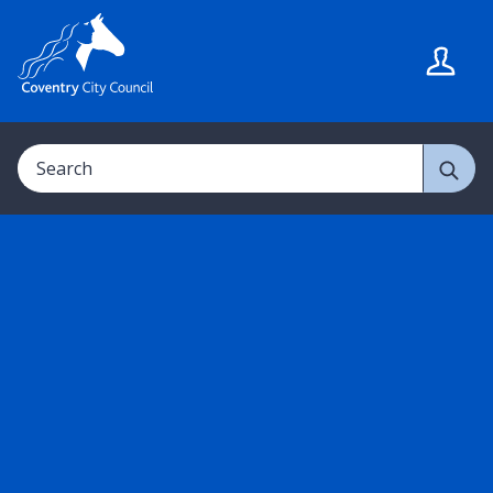
S
S
k
k
i
i
p
p
t
t
Search
o
o
c
n
o
a
n
v
t
i
e
g
n
a
t
t
i
o
n